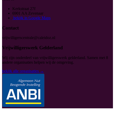
Kerkstraat 27f
6901 AA Zevenaar
bekijk in Google Maps
Contact
vrijwilligerscentrale@caleidoz.nl
Vrijwilligerswerk Gelderland
Wij zijn onderdeel van vrijwilligerswerk gelderland. Samen met 8
andere organisaties helpen wij de omgeving.
bekijk alle organisaties →