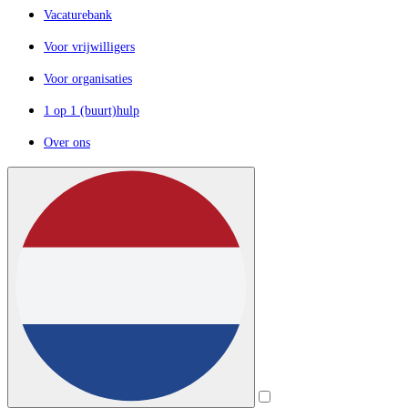
Vacaturebank
Voor vrijwilligers
Voor organisaties
1 op 1 (buurt)hulp
Over ons