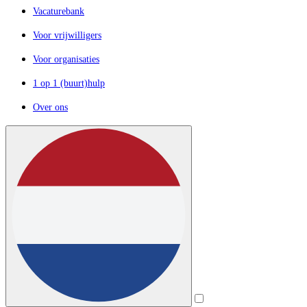
Vacaturebank
Voor vrijwilligers
Voor organisaties
1 op 1 (buurt)hulp
Over ons