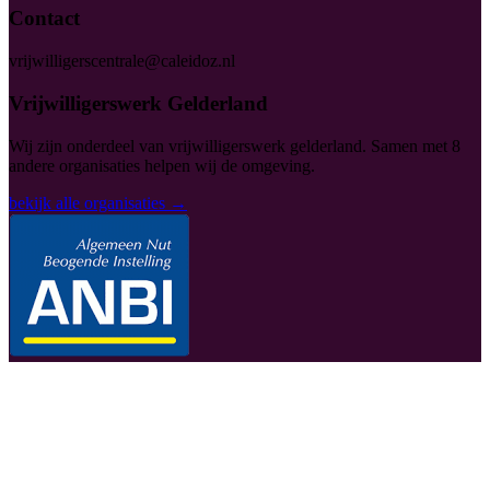
Contact
vrijwilligerscentrale@caleidoz.nl
Vrijwilligerswerk Gelderland
Wij zijn onderdeel van vrijwilligerswerk gelderland. Samen met 8
andere organisaties helpen wij de omgeving.
bekijk alle organisaties →