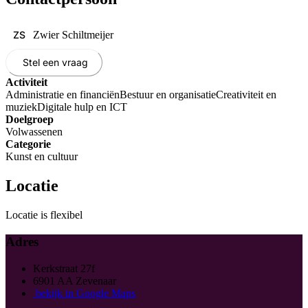
ZS
Zwier Schiltmeijer
Stel een vraag
Activiteit
Administratie en financiën
Bestuur en organisatie
Creativiteit en
muziek
Digitale hulp en ICT
Doelgroep
Volwassenen
Categorie
Kunst en cultuur
Locatie
Locatie is flexibel
Adres
Kerkstraat 27f
6901 AA Zevenaar
bekijk in Google Maps