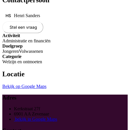
Contactpersoon
HS
Henri Sanders
Stel een vraag
Activiteit
Administratie en financiën
Doelgroep
Jongeren
Volwassenen
Categorie
Welzijn en ontmoeten
Locatie
Bekijk op Google Maps
Adres
Kerkstraat 27f
6901 AA Zevenaar
bekijk in Google Maps