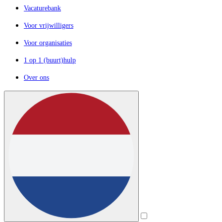
Vacaturebank
Voor vrijwilligers
Voor organisaties
1 op 1 (buurt)hulp
Over ons