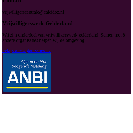
Contact
vrijwilligerscentrale@caleidoz.nl
Vrijwilligerswerk Gelderland
Wij zijn onderdeel van vrijwilligerswerk gelderland. Samen met 8
andere organisaties helpen wij de omgeving.
bekijk alle organisaties →