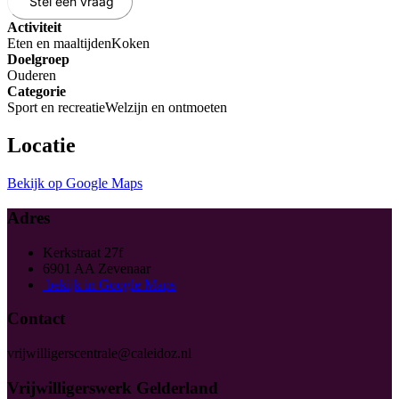
Stel een vraag
Activiteit
Eten en maaltijden
Koken
Doelgroep
Ouderen
Categorie
Sport en recreatie
Welzijn en ontmoeten
Locatie
Bekijk op Google Maps
Adres
Kerkstraat 27f
6901 AA Zevenaar
bekijk in Google Maps
Contact
vrijwilligerscentrale@caleidoz.nl
Vrijwilligerswerk Gelderland