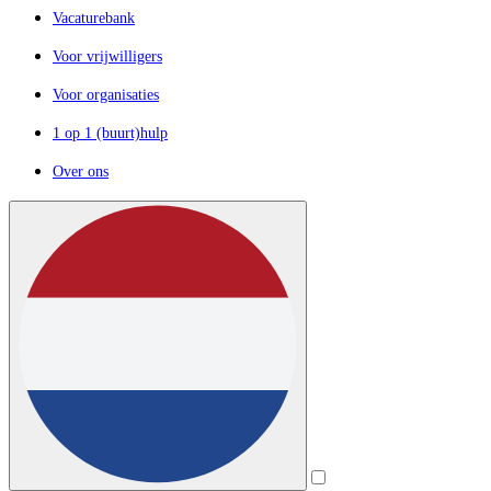
Vacaturebank
Voor vrijwilligers
Voor organisaties
1 op 1 (buurt)hulp
Over ons