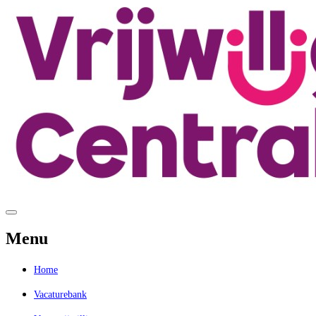
Menu
Home
Vacaturebank